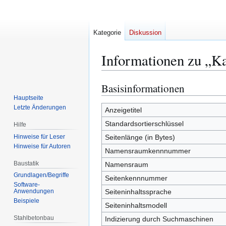
Kategorie
Diskussion
Informationen zu „Ka
Basisinformationen
Zur
Zur
Navigation
Suche
Hauptseite
Letzte Änderungen
springen
springen
Anzeigetitel
Standardsortierschlüssel
Hilfe
Hinweise für Leser
Seitenlänge (in Bytes)
Hinweise für Autoren
Namensraumkennnummer
Baustatik
Namensraum
Grundlagen/Begriffe
Seitenkennnummer
Software-
Seiteninhaltssprache
Anwendungen
Beispiele
Seiteninhaltsmodell
Stahlbetonbau
Indizierung durch Suchmaschinen