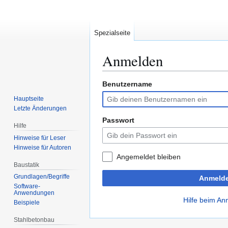
Spezialseite
Anmelden
Benutzername
Zur
Zur
Navigation
Suche
Hauptseite
springen
springen
Letzte Änderungen
Passwort
Hilfe
Hinweise für Leser
Hinweise für Autoren
Angemeldet bleiben
Baustatik
Grundlagen/Begriffe
Anmeld
Software-
Anwendungen
Hilfe beim A
Beispiele
Stahlbetonbau