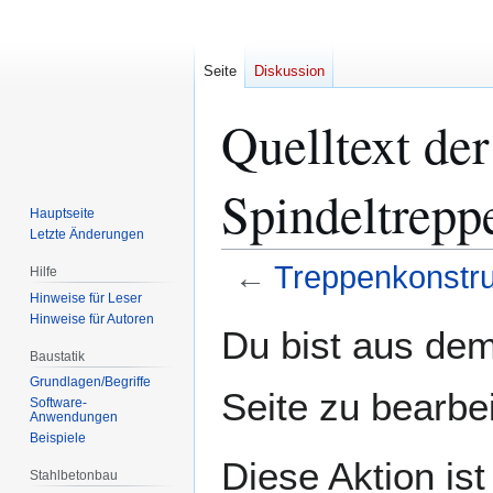
Seite
Diskussion
Quelltext der
Spindeltrepp
Hauptseite
Letzte Änderungen
←
Treppenkonstru
Hilfe
Hinweise für Leser
Hinweise für Autoren
Zur
Zur
Du bist aus dem
Navigation
Suche
Baustatik
springen
springen
Grundlagen/Begriffe
Seite zu bearbe
Software-
Anwendungen
Beispiele
Diese Aktion is
Stahlbetonbau