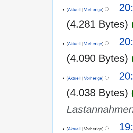
i
20:
l
Aktuell
Vorherige
2
4.281 Bytes
0
1
9
20:
Aktuell
Vorherige
4.090 Bytes
20:
Aktuell
Vorherige
4.038 Bytes
Lastannahme
19:
Aktuell
Vorherige