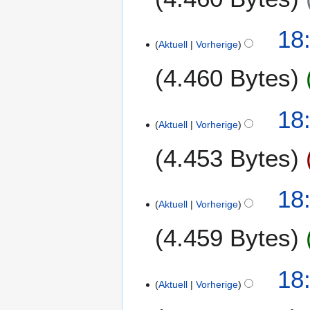
b
g
e
s
18:
i
z
Aktuell
Vorherige
t
u
u
4.460 Bytes
s
n
a
g
m
s
18:
m
z
Aktuell
Vorherige
e
u
4.453 Bytes
n
s
f
a
a
m
18:
s
m
Aktuell
Vorherige
s
e
u
4.459 Bytes
n
n
f
g
a
18:
s
Aktuell
Vorherige
s
u