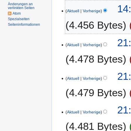
K
v
Änderungen an
2
14
verlinkten Seiten
e
e
Aktuell
Vorherige
4
Atom
i
m
.
Spezialseiten
4.456 Bytes
n
b
M
Seiten­­informationen
e
e
a
B
r
i
3
21:
e
2
2
Aktuell
Vorherige
.
a
0
0
A
r
1
4.478 Bytes
1
p
b
9
9
r
e
i
21:
i
l
Aktuell
Vorherige
t
2
u
4.479 Bytes
0
n
1
g
9
s
21:
z
Aktuell
Vorherige
u
4.481 Bytes
s