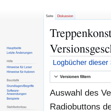
Seite
Diskussion
Treppenkonst
Versionsgesc
Hauptseite
Letzte Änderungen
Logbücher dieser 
Hilfe
Hinweise für Leser
Hinweise für Autoren
Zur
Zur
Versionen filtern
Navigation
Suche
Baustatik
springen
springen
Grundlagen/Begriffe
Auswahl des Ver
Software-
Anwendungen
Beispiele
Radiobuttons de
Stahlbetonbau