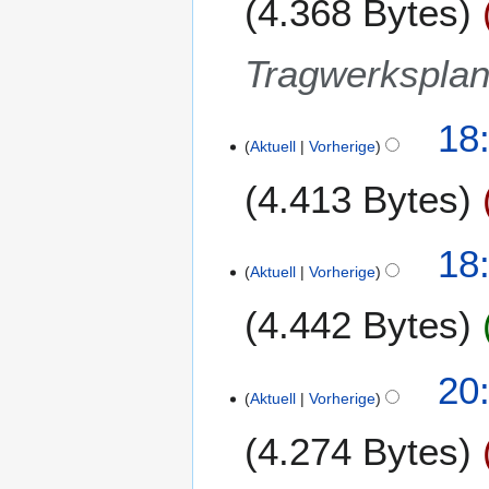
4.368 Bytes
n
g
Tragwerkspla
18:
Aktuell
Vorherige
4.413 Bytes
18:
Aktuell
Vorherige
4.442 Bytes
2
20:
Aktuell
Vorherige
.
A
4.274 Bytes
p
r