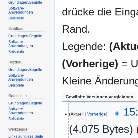
Grundlagen/Begriffe
drücke die Eing
Software-
Anwendungen
Beispiele
Rand.
Stahlbau
Grundlagen/Begriffe
Software-
Legende:
(Aktue
Anwendungen
Beispiele
(Vorherige)
= U
Holzbau
Grundlagen/Begriffe
Software-
Kleine Änderun
Anwendungen
Beispiele
Geotechnik
Grundlagen/Begriffe
1
15
Software-
Anwendungen
Aktuell
Vorherige
1
Beispiele
.
4.075 Bytes
N
Werkzeuge
o
Links auf diese Seite