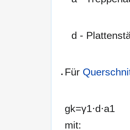
d
- Plattenst
Für
Querschnit
g
k
=
γ
1
⋅
d
⋅
a
1
mit: