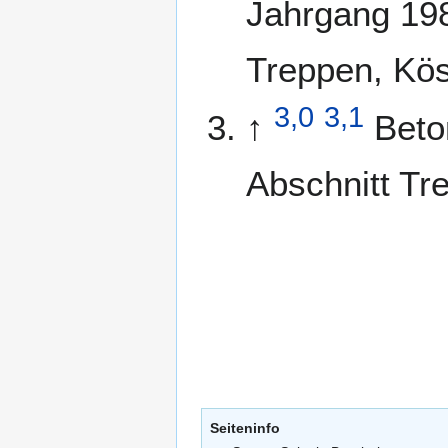
Jahrgang 198
Treppen, Kös
3,0
3,1
↑
Beto
Abschnitt Tr
Seiteninfo