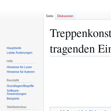
Seite
Diskussion
Treppenkonst
tragenden Ei
Hauptseite
Letzte Änderungen
Hilfe
Zur
Zur
Hinweise für Leser
Navigation
Suche
Hinweise für Autoren
springen
springen
Baustatik
Grundlagen/Begriffe
Software-
Anwendungen
Beispiele
Stahlbetonbau