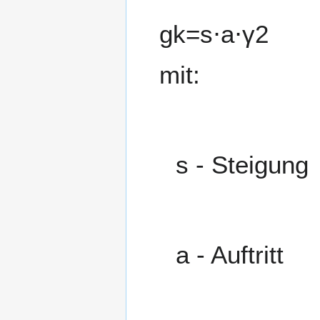
g
k
=
s
⋅
a
⋅
γ
2
mit:
s
- Steigung
a
- Auftritt