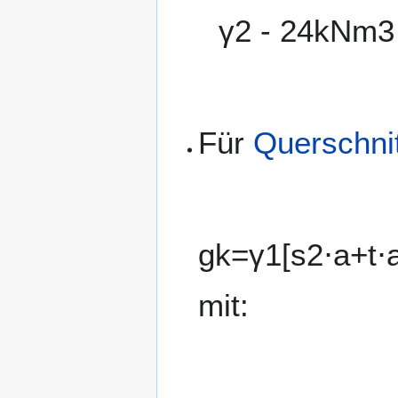
γ
2
-
2
4
k
N
m
3
Für
Querschnit
g
k
=
γ
1
[
s
2
⋅
a
+
t
⋅
mit: