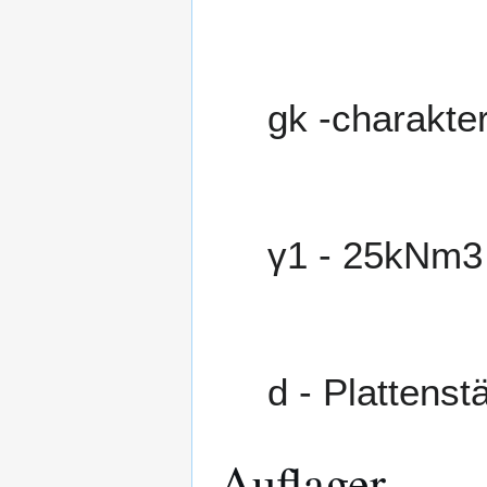
g
k
-charakter
γ
1
-
2
5
k
N
m
3
d
- Plattenst
Auflager