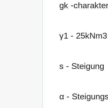
g
k
-charakter
γ
1
-
2
5
k
N
m
3
s
- Steigung
α
- Steigung