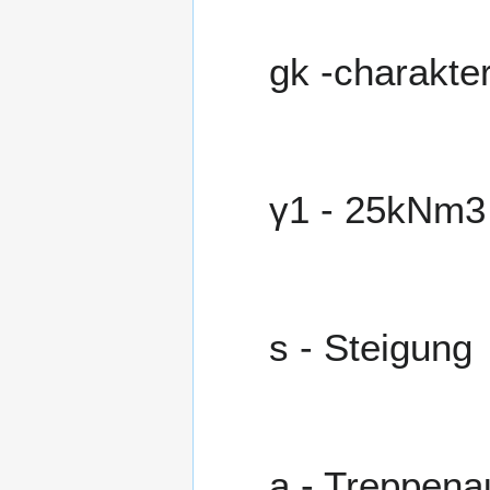
g
k
-charakter
γ
1
-
2
5
k
N
m
3
s
- Steigung
a
- Treppenauf