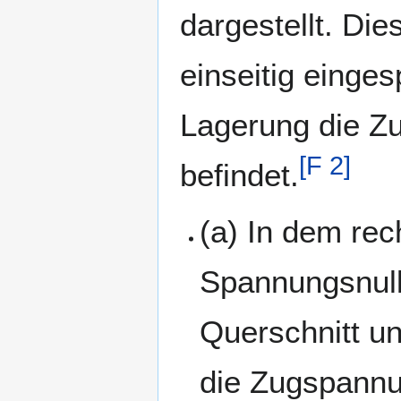
dargestellt. Die
einseitig einges
Lagerung die Zu
[
F 2
]
befindet.
(a) In dem rec
Spannungsnulll
Querschnitt un
die Zugspann