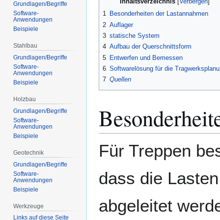
Inhaltsverzeichnis
Grundlagen/Begriffe
Software-
1
Besonderheiten der Lastannahmen
Anwendungen
2
Auflager
Beispiele
3
statische System
Stahlbau
4
Aufbau der Querschnittsform
5
Entwerfen und Bemessen
Grundlagen/Begriffe
Software-
6
Softwarelösung für die Tragwerksplan
Anwendungen
7
Quellen
Beispiele
Holzbau
Besonderheit
Grundlagen/Begriffe
Software-
Anwendungen
Beispiele
Für Treppen bes
Geotechnik
Grundlagen/Begriffe
dass die Laste
Software-
Anwendungen
Beispiele
abgeleitet werd
Werkzeuge
Links auf diese Seite