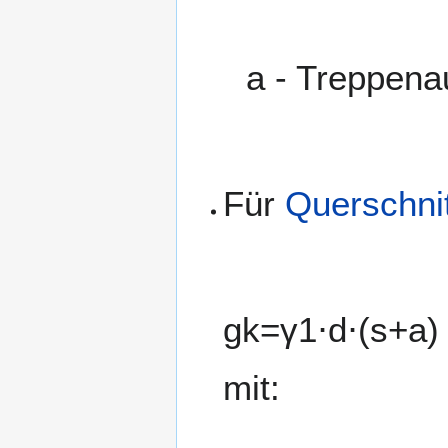
a
- Treppenauf
Für
Querschnit
g
k
=
γ
1
⋅
d
⋅
(
s
+
a
)
mit: