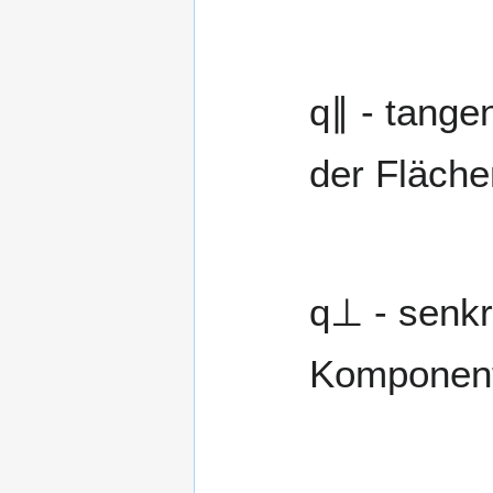
q
∥
- tangen
der Fläche
q
⊥
- senkr
Komponent