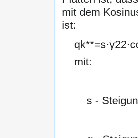
mit dem Kosinu
ist:
q
k
*
*
=
s
⋅
γ
2
2
⋅
c
mit:
s
- Steigu