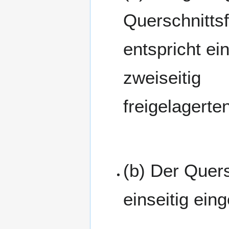
Querschnitts
entspricht ei
zweiseitig
freigelagerte
(b) Der Quers
einseitig ei