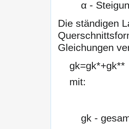
α
- Steigu
Die ständigen L
Querschnittsfor
Gleichungen ve
g
k
=
g
k
*
+
g
k
*
*
mit:
g
k
- gesam