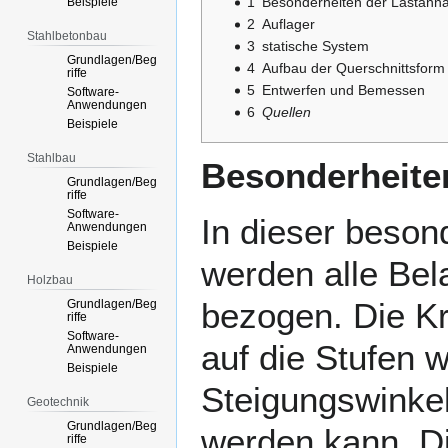
1
Besonderheiten der Lastan
Beispiele
2
Auflager
Stahlbetonbau
3
statische System
Grundlagen/Beg
4
Aufbau der Querschnittsform
riffe
5
Entwerfen und Bemessen
Software-
Anwendungen
6
Quellen
Beispiele
Stahlbau
Besonderheite
Grundlagen/Beg
riffe
Software-
In dieser beson
Anwendungen
Beispiele
werden alle Bel
Holzbau
bezogen. Die K
Grundlagen/Beg
riffe
Software-
auf die Stufen w
Anwendungen
Beispiele
Steigungswinkel
Geotechnik
Grundlagen/Beg
werden kann. D
riffe