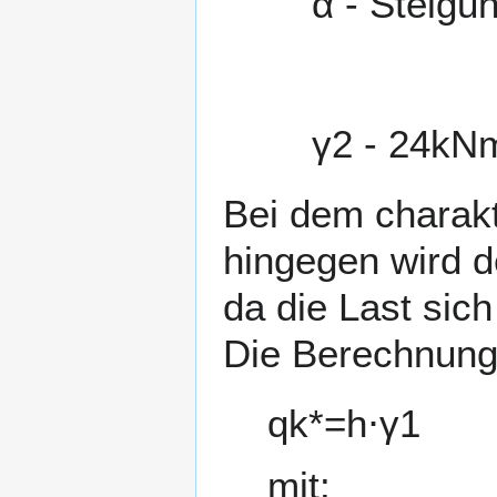
α
- Steigu
γ
2
-
2
4
k
N
Bei dem charakt
hingegen wird d
da die Last sich
Die Berechnung
q
k
*
=
h
⋅
γ
1
mit: