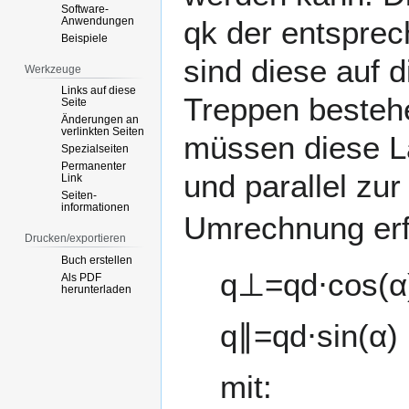
Software-
Anwendungen
q
k
der entsprec
Beispiele
sind diese auf 
Werkzeuge
Links auf diese
Treppen besteh
Seite
Änderungen an
verlinkten Seiten
müssen diese La
Spezialseiten
Permanenter
und parallel zur
Link
Seiten­­
informationen
Umrechnung erf
Drucken/­exportieren
Buch erstellen
q
⊥
=
q
d
⋅
c
o
s
(
α
Als PDF
herunterladen
q
∥
=
q
d
⋅
s
i
n
(
α
)
mit: