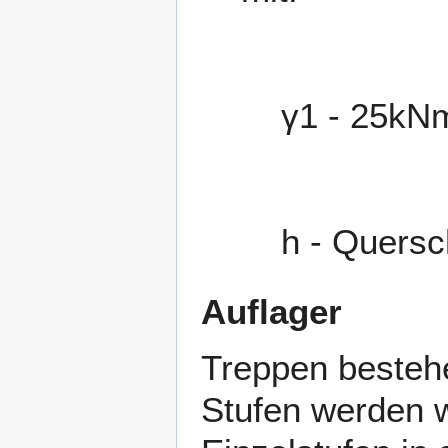
γ
1
-
2
5
k
N
h
- Quersch
Auflager
Treppen besteh
Stufen werden 