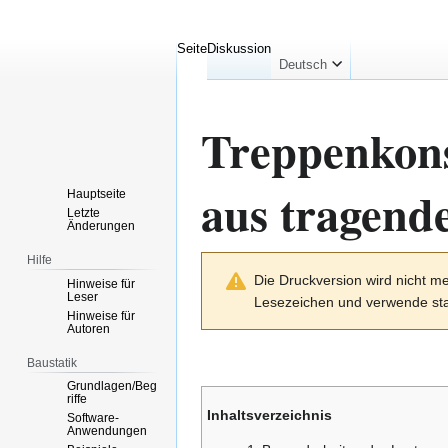
Seite
Diskussion
Deutsch
Treppenkons
aus tragend
Hauptseite
Letzte
Änderungen
Hilfe
Zur
Zur
Die Druckversion wird nicht me
Navigation
Suche
Hinweise für
Leser
Lesezeichen und verwende sta
springen
springen
Hinweise für
Autoren
Baustatik
Grundlagen/Beg
riffe
Inhaltsverzeichnis
Software-
Anwendungen