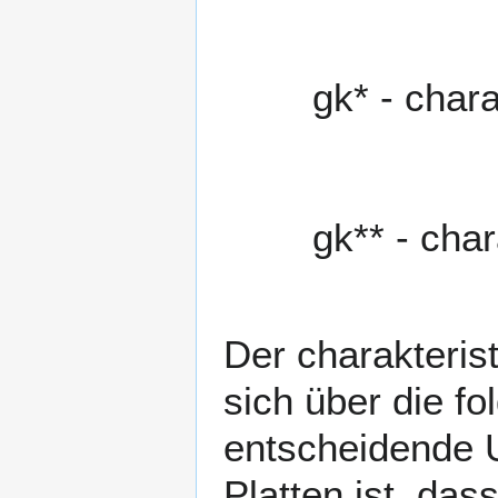
g
k
*
- chara
g
k
*
*
- char
Der charakteris
sich über die f
entscheidende 
Platten
ist, das